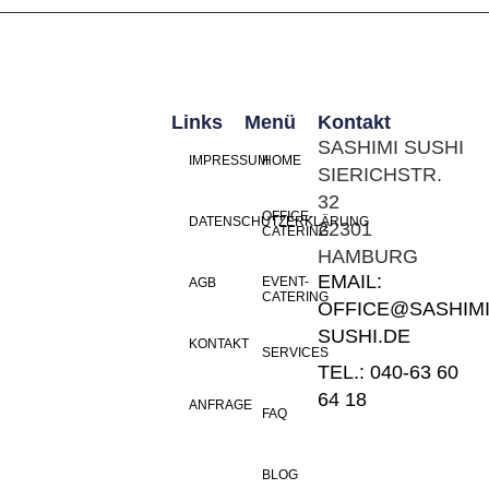
Links
Menü
Kontakt
SASHIMI SUSHI
IMPRESSUM
HOME
SIERICHSTR.
32
OFFICE-
DATENSCHUTZERKLÄRUNG
22301
CATERING
HAMBURG
EMAIL:
EVENT-
AGB
CATERING
OFFICE@SASHIMI
SUSHI.DE
KONTAKT
SERVICES
TEL.: 040-63 60
64 18
ANFRAGE
FAQ
BLOG