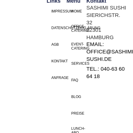
Links
Menü
Kontakt
SASHIMI SUSHI
IMPRESSUM
HOME
SIERICHSTR.
32
OFFICE-
DATENSCHUTZERKLÄRUNG
22301
CATERING
HAMBURG
EMAIL:
EVENT-
AGB
CATERING
OFFICE@SASHIMI
SUSHI.DE
KONTAKT
SERVICES
TEL.: 040-63 60
64 18
ANFRAGE
FAQ
BLOG
PREISE
LUNCH-
ABO