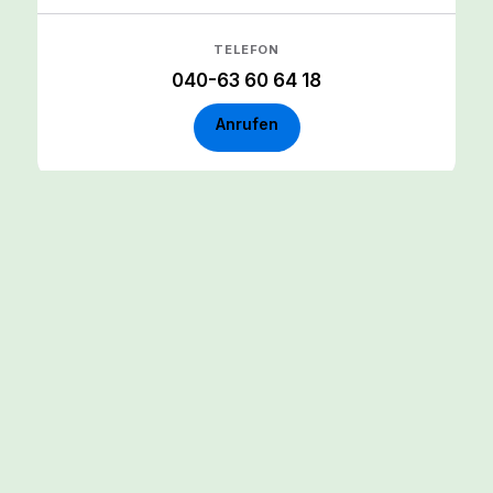
TELEFON
040-63 60 64 18
Anrufen
So findest du uns.
Sashimi Sushi im Flughafen Hamburg — ideal
für Reisende, Abholer und Airport-Mitarbeiter.