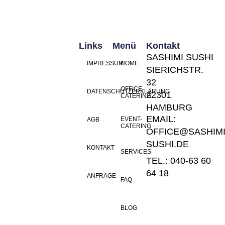
Links
Menü
Kontakt
SASHIMI SUSHI
IMPRESSUM
HOME
SIERICHSTR.
32
OFFICE-
DATENSCHUTZERKLÄRUNG
22301
CATERING
HAMBURG
EMAIL:
EVENT-
AGB
CATERING
OFFICE@SASHIMI
SUSHI.DE
KONTAKT
SERVICES
TEL.: 040-63 60
64 18
ANFRAGE
FAQ
BLOG