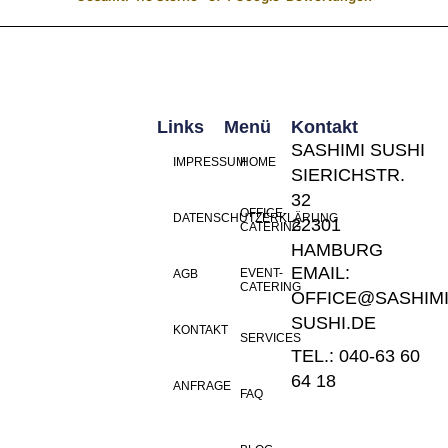
Links
Menü
Kontakt
SASHIMI SUSHI
IMPRESSUM
HOME
SIERICHSTR.
32
OFFICE-
DATENSCHUTZERKLÄRUNG
22301
CATERING
HAMBURG
EMAIL:
EVENT-
AGB
CATERING
OFFICE@SASHIMI
SUSHI.DE
KONTAKT
SERVICES
TEL.: 040-63 60
64 18
ANFRAGE
FAQ