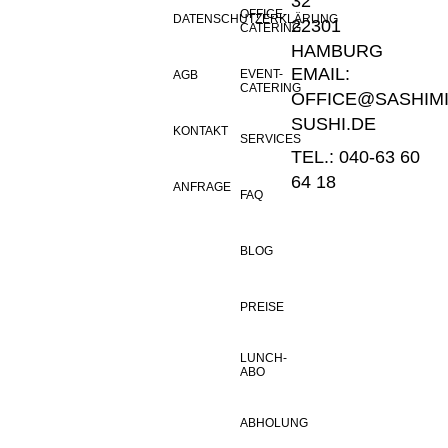
32
OFFICE-
DATENSCHUTZERKLÄRUNG
22301
CATERING
HAMBURG
EMAIL:
EVENT-
AGB
CATERING
OFFICE@SASHIMI
SUSHI.DE
KONTAKT
SERVICES
TEL.: 040-63 60
64 18
ANFRAGE
FAQ
BLOG
PREISE
LUNCH-
ABO
ABHOLUNG