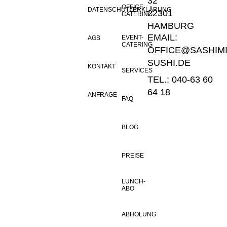
32
OFFICE-
DATENSCHUTZERKLÄRUNG
22301
CATERING
HAMBURG
EMAIL:
EVENT-
AGB
CATERING
OFFICE@SASHIMI
SUSHI.DE
KONTAKT
SERVICES
TEL.: 040-63 60
64 18
ANFRAGE
FAQ
BLOG
PREISE
LUNCH-
ABO
ABHOLUNG