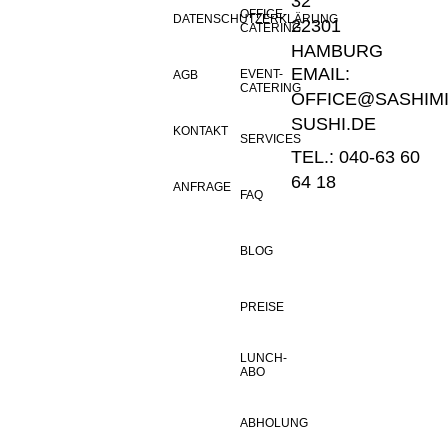
32
OFFICE-
DATENSCHUTZERKLÄRUNG
22301
CATERING
HAMBURG
EMAIL:
EVENT-
AGB
CATERING
OFFICE@SASHIMI
SUSHI.DE
KONTAKT
SERVICES
TEL.: 040-63 60
64 18
ANFRAGE
FAQ
BLOG
PREISE
LUNCH-
ABO
ABHOLUNG