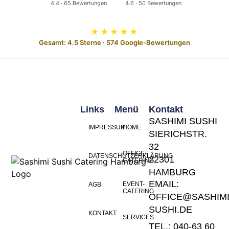
4.4 · 65 Bewertungen
4.6 · 50 Bewertungen
★★★★★
Gesamt: 4.5 Sterne · 574 Google-Bewertungen
Links
Menü
Kontakt
SASHIMI SUSHI
IMPRESSUM
HOME
SIERICHSTR.
32
OFFICE-
DATENSCHUTZERKLÄRUNG
22301
CATERING
HAMBURG
EMAIL:
EVENT-
AGB
CATERING
OFFICE@SASHIMI
SUSHI.DE
KONTAKT
SERVICES
TEL.: 040-63 60