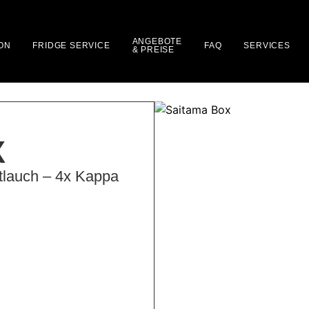
ANGEBOTE
ON
FRIDGE SERVICE
FAQ
SERVICES
& PREISE
X
ttlauch – 4x Kappa