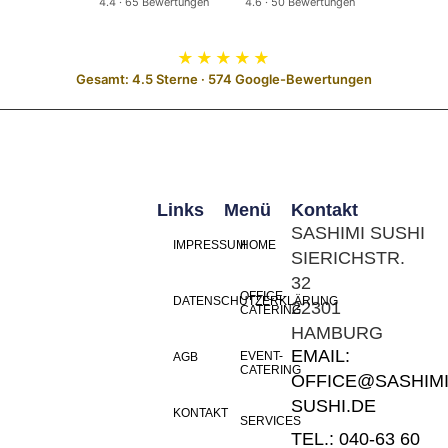
4.4 · 65 Bewertungen
4.6 · 50 Bewertungen
★★★★★
Gesamt: 4.5 Sterne · 574 Google-Bewertungen
Links
Menü
Kontakt
SASHIMI SUSHI
IMPRESSUM
HOME
SIERICHSTR.
32
OFFICE-
DATENSCHUTZERKLÄRUNG
22301
CATERING
HAMBURG
EMAIL:
EVENT-
AGB
CATERING
OFFICE@SASHIMI
SUSHI.DE
KONTAKT
SERVICES
TEL.: 040-63 60