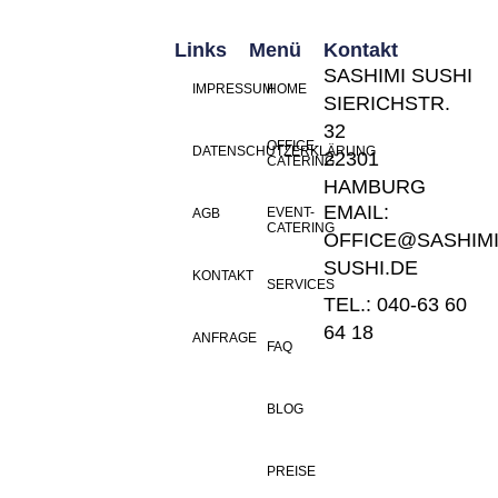
Links
Menü
Kontakt
SASHIMI SUSHI
IMPRESSUM
HOME
SIERICHSTR.
32
OFFICE-
DATENSCHUTZERKLÄRUNG
22301
CATERING
HAMBURG
EMAIL:
EVENT-
AGB
CATERING
OFFICE@SASHIMI
SUSHI.DE
KONTAKT
SERVICES
TEL.: 040-63 60
64 18
ANFRAGE
FAQ
BLOG
PREISE