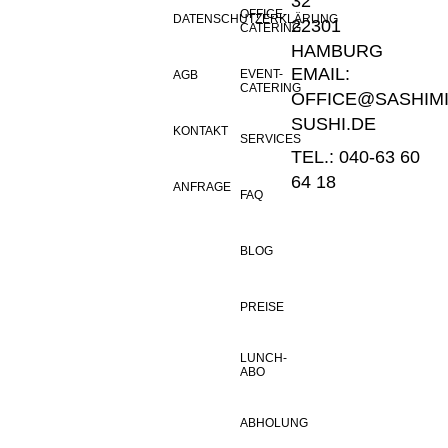
32
OFFICE-
DATENSCHUTZERKLÄRUNG
22301
CATERING
HAMBURG
EMAIL:
EVENT-
AGB
CATERING
OFFICE@SASHIMI
SUSHI.DE
KONTAKT
SERVICES
TEL.: 040-63 60
64 18
ANFRAGE
FAQ
BLOG
PREISE
LUNCH-
ABO
ABHOLUNG