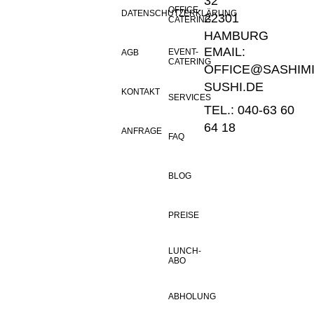
32
OFFICE-
DATENSCHUTZERKLÄRUNG
22301
CATERING
HAMBURG
EMAIL:
EVENT-
AGB
CATERING
OFFICE@SASHIMI
SUSHI.DE
KONTAKT
SERVICES
TEL.: 040-63 60
64 18
ANFRAGE
FAQ
BLOG
PREISE
LUNCH-
ABO
ABHOLUNG