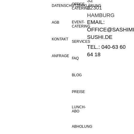
32
OFFICE-
DATENSCHUTZERKLÄRUNG
22301
CATERING
HAMBURG
EMAIL:
EVENT-
AGB
CATERING
OFFICE@SASHIMI
SUSHI.DE
KONTAKT
SERVICES
TEL.: 040-63 60
64 18
ANFRAGE
FAQ
BLOG
PREISE
LUNCH-
ABO
ABHOLUNG