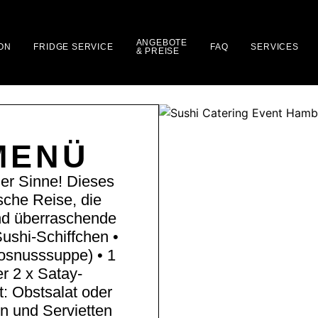
ANGEBOTE
ON
FRIDGE SERVICE
FAQ
SERVICES
& PREISE
MENÜ
er Sinne! Dieses
sche Reise, die
nd überraschende
ushi-Schiffchen •
osnusssuppe) • 1
r 2 x Satay-
t: Obstsalat oder
n und Servietten