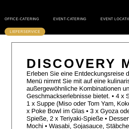
OFFICE-CATERING
EVENT-CATERING
EVENT LOCATI
LIEFERSERVICE
DISCOVERY 
Erleben Sie eine Entdeckungsreise d
Menü nimmt Sie mit auf eine kulinari
außergewöhnliche Kombinationen u
Geschmackserlebnisse bietet. • 4 x S
1 x Suppe (Miso oder Tom Yam, Kok
x Poke Bowl im Glas • 3 x Gyoza ode
Spieße, 2 x Teriyaki-Spieße • Desser
Mochi • Wasabi, Sojasauce, Stäbche