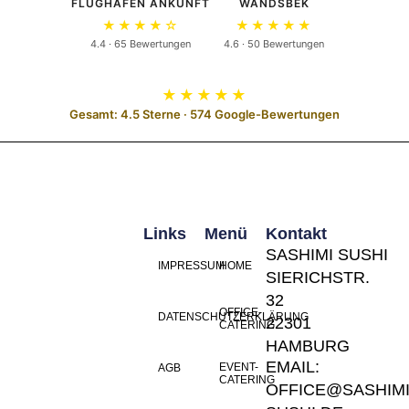
FLUGHAFEN ANKUNFT
WANDSBEK
★★★★☆
★★★★★
4.4 · 65 Bewertungen
4.6 · 50 Bewertungen
★★★★★
Gesamt: 4.5 Sterne · 574 Google-Bewertungen
Links
Menü
Kontakt
SASHIMI SUSHI
IMPRESSUM
HOME
SIERICHSTR.
32
OFFICE-
DATENSCHUTZERKLÄRUNG
22301
CATERING
HAMBURG
EMAIL:
EVENT-
AGB
CATERING
OFFICE@SASHIMI