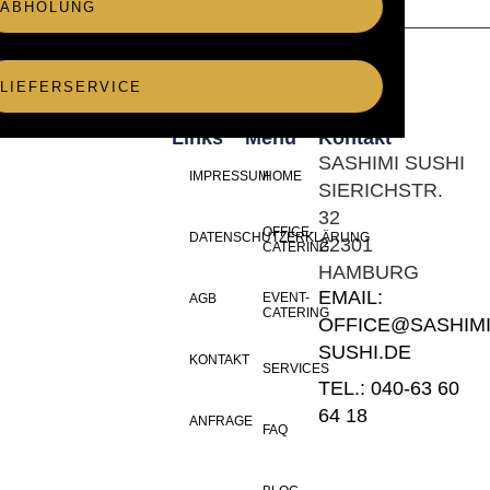
ABHOLUNG
LIEFERSERVICE
Links
Menü
Kontakt
SASHIMI SUSHI
IMPRESSUM
HOME
SIERICHSTR.
32
OFFICE-
DATENSCHUTZERKLÄRUNG
22301
CATERING
HAMBURG
EMAIL:
EVENT-
AGB
CATERING
OFFICE@SASHIMI
SUSHI.DE
KONTAKT
SERVICES
TEL.: 040-63 60
64 18
ANFRAGE
FAQ