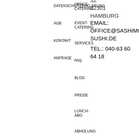
32
OFFICE-
DATENSCHUTZERKLÄRUNG
22301
CATERING
HAMBURG
EMAIL:
EVENT-
AGB
CATERING
OFFICE@SASHIMI
SUSHI.DE
KONTAKT
SERVICES
TEL.: 040-63 60
64 18
ANFRAGE
FAQ
BLOG
PREISE
LUNCH-
ABO
ABHOLUNG