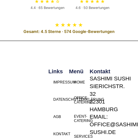
★★★★☆
★★★★★
4.4 · 65 Bewertungen
4.6 · 50 Bewertungen
★★★★★
Gesamt: 4.5 Sterne · 574 Google-Bewertungen
Links
Menü
Kontakt
SASHIMI SUSHI
IMPRESSUM
HOME
SIERICHSTR.
32
OFFICE-
DATENSCHUTZERKLÄRUNG
22301
CATERING
HAMBURG
EMAIL:
EVENT-
AGB
CATERING
OFFICE@SASHIMI
SUSHI.DE
KONTAKT
SERVICES